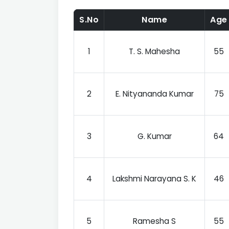
S.No
Name
Age
1
T. S. Mahesha
55
2
E. Nityananda Kumar
75
3
G. Kumar
64
4
Lakshmi Narayana S. K
46
5
Ramesha S
55