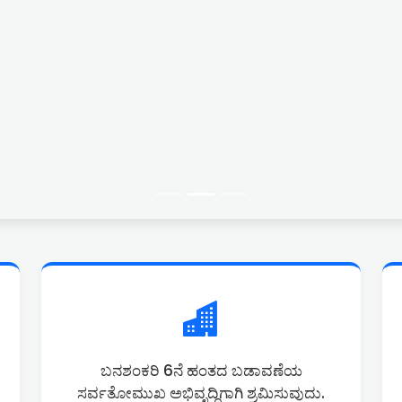
ಬನಶಂಕರಿ 6ನೆ ಹಂತದ ಬಡಾವಣೆಯ
ಸರ್ವತೋಮುಖ ಅಭಿವೃದ್ದಿಗಾಗಿ ಶ್ರಮಿಸುವುದು.