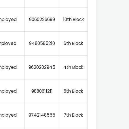
Employed
9060226699
10th Block
mployed
9480585210
6th Block
Employed
9620202945
4th Block
Employed
9880611211
6th Block
Employed
9742148555
7th Block