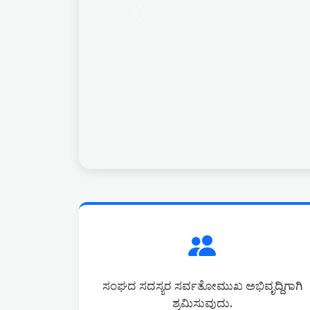
Previous
ಸಂಘದ ಸದಸ್ಯರ ಸರ್ವತೋಮುಖ ಅಭಿವೃದ್ದಿಗಾಗಿ
ಶ್ರಮಿಸುವುದು.