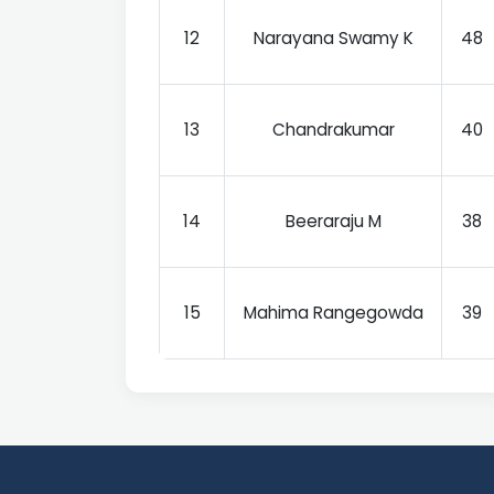
12
Narayana Swamy K
48
13
Chandrakumar
40
14
Beeraraju M
38
15
Mahima Rangegowda
39