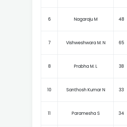
6
Nagaraju M
48
7
Vishweshwara M. N
65
8
Prabha M. L
38
10
Santhosh Kumar N
33
11
Paramesha S
34