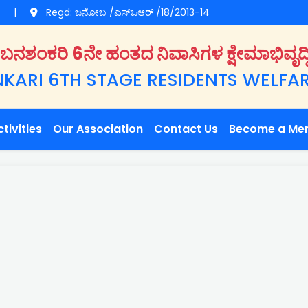
g
|
Regd: ಜನೋಬ /ಎಸ್‌ಒಆರ್‌ /18/2013-14
ಬನಶಂಕರಿ 6ನೇ ಹಂತದ ನಿವಾಸಿಗಳ ಕ್ಷೇಮಾಭಿವೃದ್ಧ
ARI 6TH STAGE RESIDENTS WELFAR
tivities
Our Association
Contact Us
Become a Me