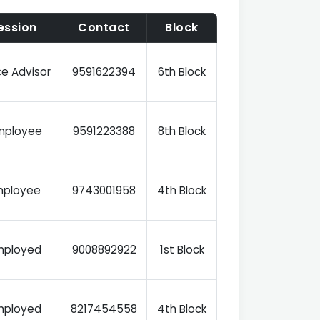
ession
Contact
Block
ce Advisor
9591622394
6th Block
Employee
9591223388
8th Block
mployee
9743001958
4th Block
Employed
9008892922
1st Block
Employed
8217454558
4th Block