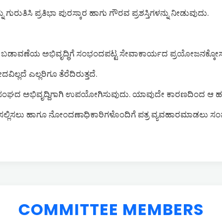
 ಗುರುತಿಸಿ ಪ್ರತಿಭಾ ಪುರಸ್ಕಾರ ಹಾಗು ಗೌರವ ಪ್ರಶಸ್ತಿಗಳನ್ನು ನೀಡುವುದು.
ಸಿ ಬಡಾವಣೆಯ ಅಭಿವೃದ್ಧಿಗೆ ಸಂಭಂದಪಟ್ಟ ಸೇವಾಕಾರ್ಯದ ಪ್ರಯೋಜನಕ್ಕೋಸ್ಕ
ಲದೆ ಎಲ್ಲರಿಗೂ ತೆರೆದಿರುತ್ತದೆ.
ು ಸಂಘದ ಅಭಿವೃದ್ದಿಗಾಗಿ ಉಪಯೋಗಿಸುವುದು. ಯಾವುದೇ ಕಾರಣದಿಂದ ಆ ಹಣವನ
್ನು ಸಲ್ಲಿಸಲು ಹಾಗೂ ನೋಂದಣಾಧಿಕಾರಿಗಳೊಂದಿಗೆ ಪತ್ರ ವ್ಯವಹಾರಮಾಡಲು ಸ
COMMITTEE MEMBERS