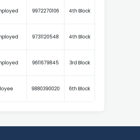
Employed
9972270106
4th Block
Employed
9731120548
4th Block
Employed
9611679845
3rd Block
loyee
9880390020
6th Block