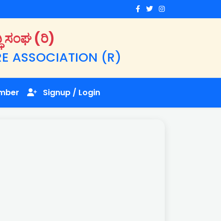
ಿ ಸಂಘ (ರಿ)
E ASSOCIATION (R)
mber
Signup / Login