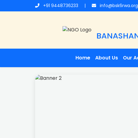
+91 9448736233
|
info@bsk6rwa.or
BANASHANK
Home
About Us
Our Ac