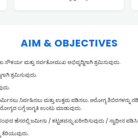
AIM & OBJECTIVES
ಕರ್ಯ ಮತ್ತು ಸರ್ವತೋಮುಖ ಅಭಿವೃದ್ದಿಗಾಗಿ ಶ್ರಮಿಸುವುದು.
ಾಗಿ ಶ್ರಮಿಸುವುದು.
ವುದು.
ು ನಿರ್ಮಿಸಲು ನಿರ್ವಹಿಸಲು ಮತ್ತು ಉತ್ತಮ ಪಡಿಸಲು. ಆರೋಗ್ಯ ಶಿಬಿರಗಳನ್ನು 
ರೋಗ್ಯದ ಬಗ್ಗೆ ಜಾಗೃತಿ ಉಂಟು ಮಾಡುವುದು.
ಘದ ಹೆಸರಲ್ಲಿ ಜಮೀನು / ಕಟ್ಟಡವನ್ನು ಖರೀದಿಸುವುದು / ಸ್ವಾಧೀನ ಪಡಿಸಿಕ
ು ತೆರಿಯುವುದು.